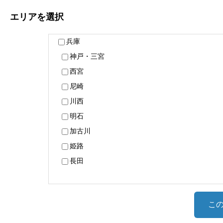
エリア
を選択
兵庫
神戸・三宮
西宮
尼崎
川西
明石
加古川
姫路
長田
こ