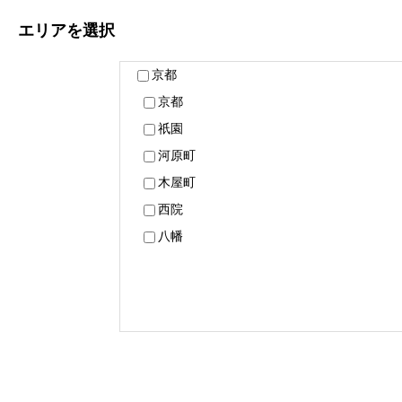
エリア
を選択
京都
京都
祇園
河原町
木屋町
西院
八幡