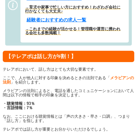
→育児や家事で忙しい方におすすめ！わざわざ会社に
行かなくても大丈夫♪
経験者におすすめの求人一覧
→これまでの経験が活かせる！管理職や運営に携われ
る会社も多数掲載！
【テレアポは話し方が9割！】
テレアポにおいて、話し方はとても大切な要素です。
ここで、人が他人に対する印象を決めるときの法則である「
メラビアンの
法則
」を紹介します。
メラビアンの法則によると、電話を通したコミュニケーションにおいて人
間は以下の情報で相手の印象を決定します。
・聴覚情報：93％
・言語情報：7％
なお、ここにおける聴覚情報とは「声の大きさ・早さ・口調」、つまり
「話し方」を指します。
テレアポでは話し方が重要とお分かりいただけるでしょう。