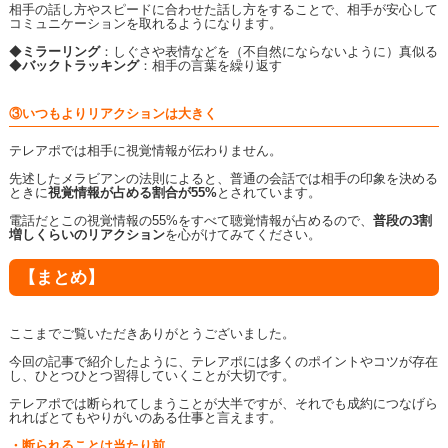
相手の話し方やスピードに合わせた話し方をすることで、相手が安心して
コミュニケーションを取れるようになります。
◆
ミラーリング
：しぐさや表情などを（不自然にならないように）真似る
◆
バックトラッキング
：相手の言葉を繰り返す
③いつもよりリアクションは大きく
テレアポでは相手に視覚情報が伝わりません。
先述したメラビアンの法則によると、普通の会話では相手の印象を決める
ときに
視覚情報が占める割合が55%
とされています。
電話だとこの視覚情報の55%をすべて聴覚情報が占めるので、
普段の3割
増しくらいのリアクション
を心がけてみてください。
【まとめ】
ここまでご覧いただきありがとうございました。
今回の記事で紹介したように、テレアポには多くのポイントやコツが存在
し、ひとつひとつ習得していくことが大切です。
テレアポでは断られてしまうことが大半ですが、それでも成約につなげら
れればとてもやりがいのある仕事と言えます。
・断られることは当たり前