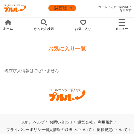
プルル｜関西版TOP
お気に入り一覧
コールセンター業界NO.1
を目指す
ホーム
かんたん検索
お気に入り
メニュー
お気に入り一覧
現在求人情報はございません
TOP
ヘルプ
お問い合わせ
運営会社
利用規約
プライバシーポリシー個人情報の取扱いについて
掲載規定について