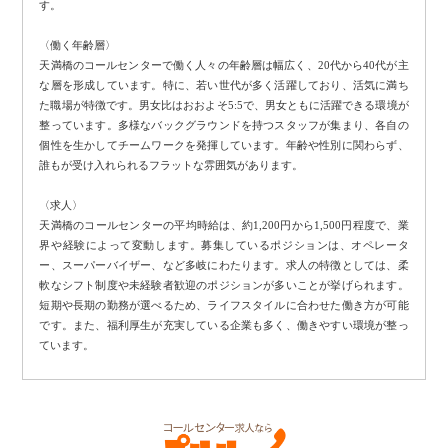
す。
〈働く年齢層〉
天満橋のコールセンターで働く人々の年齢層は幅広く、20代から40代が主
な層を形成しています。特に、若い世代が多く活躍しており、活気に満ち
た職場が特徴です。男女比はおおよそ5:5で、男女ともに活躍できる環境が
整っています。多様なバックグラウンドを持つスタッフが集まり、各自の
個性を生かしてチームワークを発揮しています。年齢や性別に関わらず、
誰もが受け入れられるフラットな雰囲気があります。
〈求人〉
天満橋のコールセンターの平均時給は、約1,200円から1,500円程度で、業
界や経験によって変動します。募集しているポジションは、オペレータ
ー、スーパーバイザー、など多岐にわたります。求人の特徴としては、柔
軟なシフト制度や未経験者歓迎のポジションが多いことが挙げられます。
短期や長期の勤務が選べるため、ライフスタイルに合わせた働き方が可能
です。また、福利厚生が充実している企業も多く、働きやすい環境が整っ
ています。