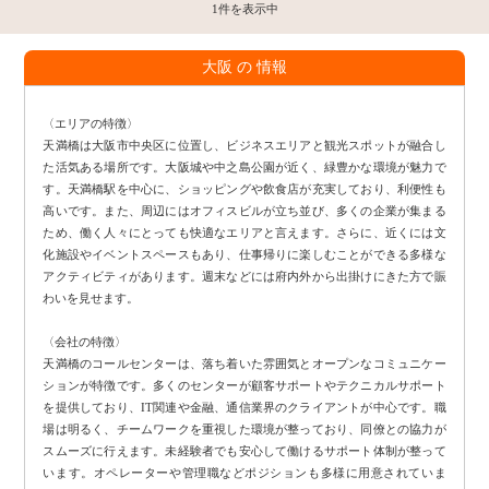
1件を表示中
大阪 の 情報
〈エリアの特徴〉
天満橋は大阪市中央区に位置し、ビジネスエリアと観光スポットが融合し
た活気ある場所です。大阪城や中之島公園が近く、緑豊かな環境が魅力で
す。天満橋駅を中心に、ショッピングや飲食店が充実しており、利便性も
高いです。また、周辺にはオフィスビルが立ち並び、多くの企業が集まる
ため、働く人々にとっても快適なエリアと言えます。さらに、近くには文
化施設やイベントスペースもあり、仕事帰りに楽しむことができる多様な
アクティビティがあります。週末などには府内外から出掛けにきた方で賑
わいを見せます。
〈会社の特徴〉
天満橋のコールセンターは、落ち着いた雰囲気とオープンなコミュニケー
ションが特徴です。多くのセンターが顧客サポートやテクニカルサポート
を提供しており、IT関連や金融、通信業界のクライアントが中心です。職
場は明るく、チームワークを重視した環境が整っており、同僚との協力が
スムーズに行えます。未経験者でも安心して働けるサポート体制が整って
います。オペレーターや管理職などポジションも多様に用意されていま