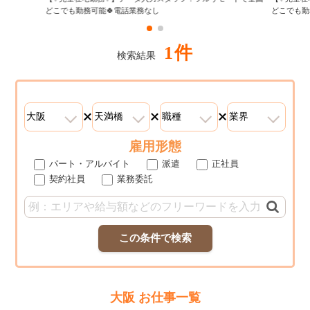
どこでも勤務可能🍀電話業務なし
どこでも勤
1件
検索結果
雇用形態
パート・アルバイト
派遣
正社員
契約社員
業務委託
この条件で検索
大阪 お仕事一覧