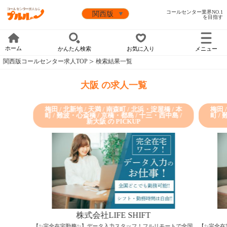
コールセンター業界NO.1
を目指す
ホーム
かんたん検索
お気に入り
メニュー
関西版コールセンター求人TOP
検索結果一覧
大阪 の求人一覧
梅田 / 北新地 / 天満 / 南森町 / 北浜・淀屋橋 / 本
梅田 
町 / 難波・心斎橋 / 京橋・都島 / 十三・西中島 /
町 /
新大阪 の PICKUP
株式会社LIFE SHIFT
【✨完全在宅勤務✨】データ入力スタッフ！フルリモートで全国
【✨完全在