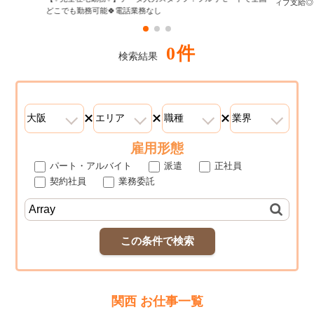
ィブ支給◎
どこでも勤務可能🍀電話業務なし
0件
検索結果
雇用形態
パート・アルバイト
派遣
正社員
契約社員
業務委託
この条件で検索
関西 お仕事一覧