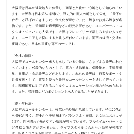
大阪府は日本の近畿地方に位置し、商業と文化の中心地として知られてい
ます。大阪市は日本第3の都市で、歴史的に商人の町として栄え、「天下の
台所」と呼ばれてきました。食文化が豊かで、たこ焼きやお好み焼きが名
物です。また、道頓堀や通天閣などの観光名所があり、ユニバーサル・ス
タジオ・ジャパンも人気です。大阪はフレンドリーで親しみやすい人々が
多く、ユーモアを大切にする文化も根付いています。関西の経済・交通の
要所であり、日本の重要な都市の一つです。
〈会社の特徴〉
大阪府でコールセンター求人を出している企業は、さまざまな業界にわた
っています。代表的なものとして、電力・通信業界、保険業界、不動産業
界、日用品・食品業界などがあります。これらの業界は、顧客サポートや
営業支援として、電話を使った業務をコールセンターを通じて行っていま
す。臨機応変に対応できるスキルやコミュニケーション能力が求められま
す。また、管理職などのポジションも求人で見ることができます。
〈働く年齢層〉
大阪府のコールセンターは、幅広い年齢層が活躍しています。特に20代か
ら40代が多く、若手から中堅層までバランスよく在籍。男女比はおおよそ
5:5で、性別問わず働きやすい環境が整っています。フルタイムやパートな
ど多様な働き方が選べるため、ライフスタイルに合わせた勤務が可能で
す。明るく活気ある職場で、チームワークを大切にしています。