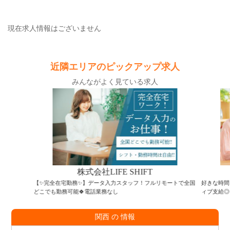
現在求人情報はございません
近隣エリアのピックアップ求人
みんながよく見ている求人
株式会社LIFE SHIFT
【✨完全在宅勤務✨】データ入力スタッフ！フルリモートで全国
好きな時間
どこでも勤務可能🍀電話業務なし
ィブ支給◎
関西 の 情報