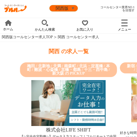
コールセンター業界NO.1
を目指す
ホーム
かんたん検索
お気に入り
メニュー
関西版コールセンター求人TOP
関西 コールセンター求人
関西 の求人一覧
梅田 / 北新地 / 天満 / 南森町 / 北浜・淀屋橋 / 本
新宿 
町 / 難波・心斎橋 / 京橋・都島 / 十三・西中島 /
/
新大阪 の PICKUP
株式会社LIFE SHIFT
好きな時間
【✨完全在宅勤務✨】データ入力スタッフ！フルリモートで全国