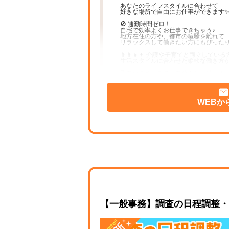
あなたのライフスタイルに合わせて
好きな場所で自由にお仕事ができます
🚫 通勤時間ゼロ！
自宅で効率よくお仕事できちゃう♪
地方在住の方や、都市の喧騒を離れて
リラックスして働きたい方にもぴったり
👨‍👩‍👧‍👦 介護や子育てと両立して
生活スタイルに合わせた柔軟な働き方
⌛ 自分のペースで、自分らしく働こう♪
📌 嬉しいポイントたくさん！
🖥 ～WEB選考で完結～
WEBか
応募から採用まで、すべてオンライン🌐
移動の手間ナシ＆スピーディーにスタ
遠方にお住まいの方も気軽に応募でき
🕒 ～1日たった2時間からOK～
忙しい方も無理なく働ける♪
『朝の家事のあとに』
『子どもが学校に行っている間に』な
スキマ時間を有効活用しよう！
ストレスフリーで長く続けやすいのが魅
【一般事務】調査の日程調整・