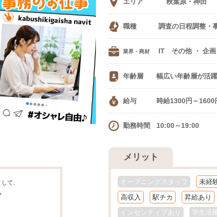
エリア
秋葉原・神田
職種
調査の日程調整・
IT 
業界・商材
年齢層
幅広い年齢層が活
給与
時給1300円～160
勤務時間
10:00～19:00
メリット
オープニングスタッフ
未経
として、
。
や
高収入
駅チカ
昇給あり
インセンティブあり
学生活