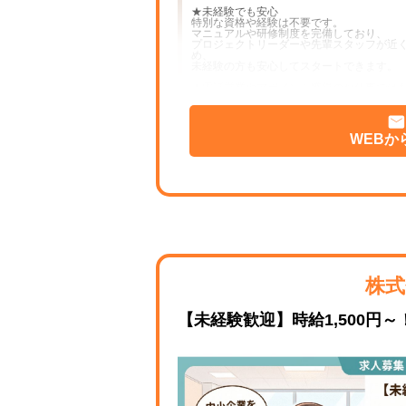
★未経験でも安心
特別な資格や経験は不要です。
マニュアルや研修制度を完備しており、
プロジェクトリーダーや先輩スタッフが近
め、
未経験の方も安心してスタートできます。
★電話営業やアポイント獲得のお仕事では
お願いするのは確認や日程調整や事務。
一つひとつの業務に落ち着いて取り組めま
★20〜40代中心の職場
WEBか
平均年齢は36歳。
20〜40代が中心に活躍しており、相談し
境です。
★オシャレ自由
髪型・髪色・服装自由。ネイル・ピアス・ヒ
2026年8月下旬以降は「新宿御苑前駅」か
「新宿三丁目駅」から徒歩7分の新オフィス
未経験から働きたい方をお待ちしています
株式
【未経験歓迎】時給1,500円