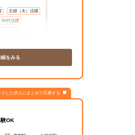
躍
主婦（夫）活躍
50代活躍
煙・分煙
自由
髪型自由
K
在宅
週１～
詳細をみる
ム
扶養控除内勤OK
シフト相談可
ックした求人にまとめて応募する
験OK