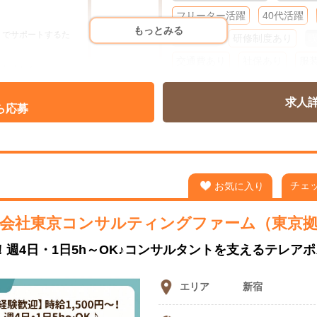
フリーター活躍
40代活躍
もっとみる
くでサポートするた
60代活躍
研修制度あり
交通費あり
社保あり
服
ありません
ネイルOK
ピアスOK
髭O
す。
求人
週２～３
週４
フルタイム
ら応募
やすく馴染みやすい環
短期・単発
日払い
週払い
ゲもOKです。
ら徒歩4分、
へ移転。
チェ
お気に入り
。
会社東京コンサルティングファーム（東京
～！週4日・1日5h～OK♪コンサルタントを支えるテレア
エリア
新宿