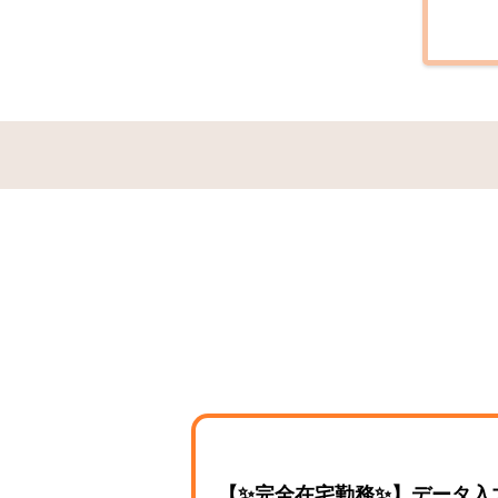
【✨完全在宅勤務✨】データ入