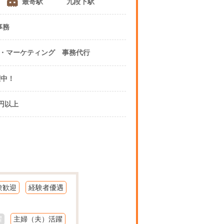
最寄駅
九段下駅
事務
その他 ・ 企画・マーケティング 事務代行
躍中！
0円以上
験歓迎
経験者優遇
躍
主婦（夫）活躍