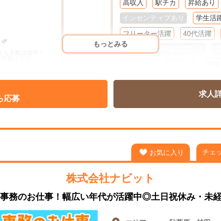
高収入
駅チカ
昇給あり
✨
インセンティブあり
学生活
フリーター活躍
40代活躍
🌿
もっとみる
60代活躍
研修制度あり
喫
いる方も多数活躍中！
が可能です◎
交通費あり
社保あり
服装
ネイルOK
ピアスOK
髭O
求人
週２～３
週４
フルタイ
ら応募
ート可能！
短期・単発
日払い
週払い
ます✨
ど
チェ
お気に入り
力です🌈
株式会社ナビット
事務のお仕事！幅広い年代が活躍中◎土日祝休み・未経