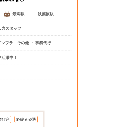
最寄駅
秋葉原駅
入力スタッフ
通信 IT 人材 インフラ その他 ・ 事務代行
フ活躍中！
験歓迎
経験者優遇