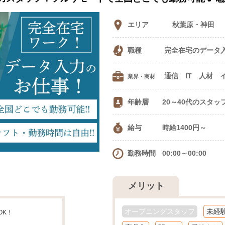
エリア
秋葉原・神田
職種
完全在宅のデータ
業界・商材
年齢層
20～40代のスタッ
給与
時給1400円～
勤務時間
00:00～00:00
メリット
オープニングスタッフ
未経
OK！