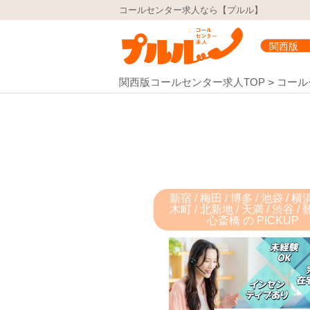
コールセンター求人なら【プルル】
関西版コールセンター求人TOP
コール
新宿 / 梅田 / 博多 / 池袋 / 
木町 / 北新地 / 天満 / 渋谷 /
心斎橋 の PICKUP