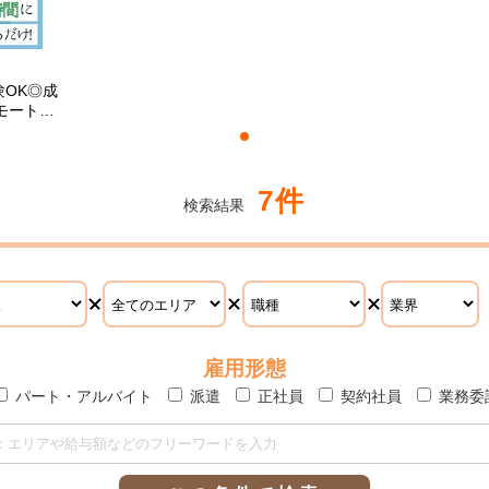
OK◎成
モートワ
7件
検索結果
雇用形態
パート・アルバイト
派遣
正社員
契約社員
業務委