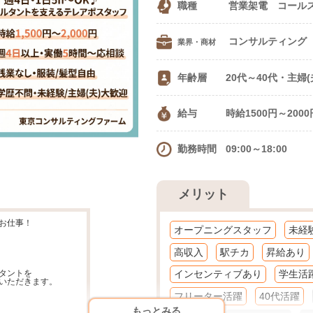
職種
営業架電 コール
業界・商材
年齢層
20代～40代・主婦
給与
時給1500円～200
勤務時間
09:00～18:00
メリット
お仕事！
オープニングスタッフ
未経
高収入
駅チカ
昇給あり
タントを
インセンティブあり
学生活
いただきます。
フリーター活躍
40代活躍
もっとみる