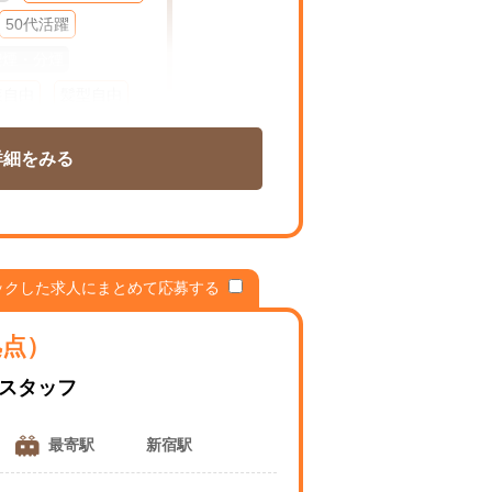
50代活躍
喫煙・分煙
装自由
髪型自由
K
在宅
週１～
詳細をみる
扶養控除内勤OK
シフト相談可
ックした求人にまとめて応募する
拠点）
ポスタッフ
最寄駅
新宿駅