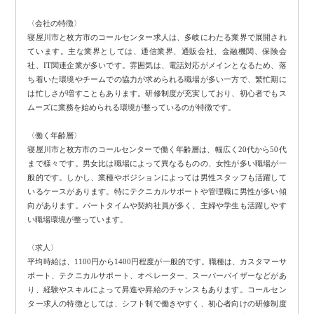
〈会社の特徴〉
寝屋川市と枚方市のコールセンター求人は、多岐にわたる業界で展開され
ています。主な業界としては、通信業界、通販会社、金融機関、保険会
社、IT関連企業が多いです。雰囲気は、電話対応がメインとなるため、落
ち着いた環境やチームでの協力が求められる職場が多い一方で、繁忙期に
は忙しさが増すこともあります。研修制度が充実しており、初心者でもス
ムーズに業務を始められる環境が整っているのが特徴です。
〈働く年齢層〉
寝屋川市と枚方市のコールセンターで働く年齢層は、幅広く20代から50代
まで様々です。男女比は職場によって異なるものの、女性が多い職場が一
般的です。しかし、業種やポジションによっては男性スタッフも活躍して
いるケースがあります。特にテクニカルサポートや管理職に男性が多い傾
向があります。パートタイムや契約社員が多く、主婦や学生も活躍しやす
い職場環境が整っています。
〈求人〉
平均時給は、1100円から1400円程度が一般的です。職種は、カスタマーサ
ポート、テクニカルサポート、オペレーター、スーパーバイザーなどがあ
り、経験やスキルによって昇進や昇給のチャンスもあります。コールセン
ター求人の特徴としては、シフト制で働きやすく、初心者向けの研修制度