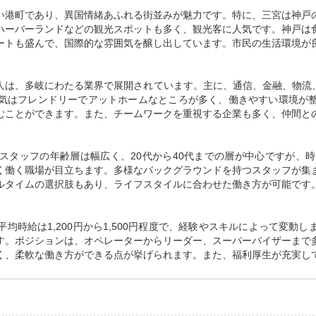
い港町であり、異国情緒あふれる街並みが魅力です。特に、三宮は神戸
ハーバーランドなどの観光スポットも多く、観光客に人気です。神戸は
ートも盛んで、国際的な雰囲気を醸し出しています。市民の生活環境が
人は、多岐にわたる業界で展開されています。主に、通信、金融、物流、
気はフレンドリーでアットホームなところが多く、働きやすい環境が
むことができます。また、チームワークを重視する企業も多く、仲間と
スタッフの年齢層は幅広く、20代から40代までの層が中心ですが、時
く働く職場が目立ちます。多様なバックグラウンドを持つスタッフが集
ルタイムの選択肢もあり、ライフスタイルに合わせた働き方が可能です
均時給は1,200円から1,500円程度で、経験やスキルによって変動
す。ポジションは、オペレーターからリーダー、スーパーバイザーまで
く、柔軟な働き方ができる点が挙げられます。また、福利厚生が充実し