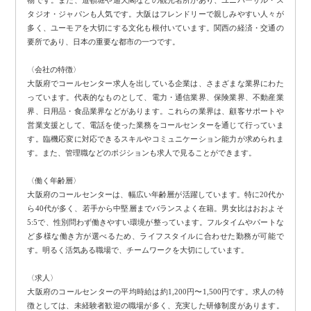
タジオ・ジャパンも人気です。大阪はフレンドリーで親しみやすい人々が
多く、ユーモアを大切にする文化も根付いています。関西の経済・交通の
要所であり、日本の重要な都市の一つです。
〈会社の特徴〉
大阪府でコールセンター求人を出している企業は、さまざまな業界にわた
っています。代表的なものとして、電力・通信業界、保険業界、不動産業
界、日用品・食品業界などがあります。これらの業界は、顧客サポートや
営業支援として、電話を使った業務をコールセンターを通じて行っていま
す。臨機応変に対応できるスキルやコミュニケーション能力が求められま
す。また、管理職などのポジションも求人で見ることができます。
〈働く年齢層〉
大阪府のコールセンターは、幅広い年齢層が活躍しています。特に20代か
ら40代が多く、若手から中堅層までバランスよく在籍。男女比はおおよそ
5:5で、性別問わず働きやすい環境が整っています。フルタイムやパートな
ど多様な働き方が選べるため、ライフスタイルに合わせた勤務が可能で
す。明るく活気ある職場で、チームワークを大切にしています。
〈求人〉
大阪府のコールセンターの平均時給は約1,200円〜1,500円です。求人の特
徴としては、未経験者歓迎の職場が多く、充実した研修制度があります。