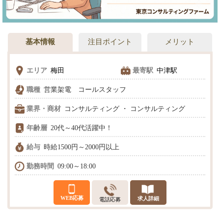
基本情報
注目ポイント
メリット
エリア
梅田
最寄駅
中津駅
職種
営業架電 コールスタッフ
業界・商材
コンサルティング ・ コンサルティング
年齢層
20代～40代活躍中！
給与
時給1500円～2000円以上
勤務時間
09:00～18:00
WEB応募
求人詳細
電話応募