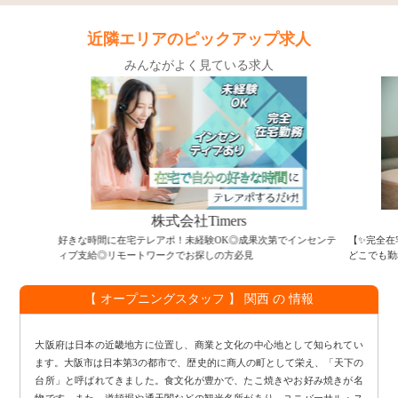
近隣エリアのピックアップ求人
みんながよく見ている求人
株式会社Timers
好きな時間に在宅テレアポ！未経験OK◎成果次第でインセンテ
【✨完全在
ィブ支給◎リモートワークでお探しの方必見
どこでも勤
【 オープニングスタッフ 】 関西 の 情報
大阪府は日本の近畿地方に位置し、商業と文化の中心地として知られてい
ます。大阪市は日本第3の都市で、歴史的に商人の町として栄え、「天下の
台所」と呼ばれてきました。食文化が豊かで、たこ焼きやお好み焼きが名
物です。また、道頓堀や通天閣などの観光名所があり、ユニバーサル・ス