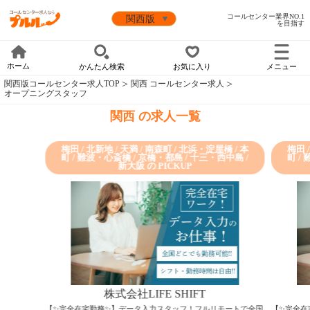
コールセンター業界NO.1
を目指す
ホーム
かんたん検索
お気に入り
メニュー
関西版コールセンター求人TOP
関西 コールセンター求人
オープニングスタッフ
関西 の求人一覧
梅田 / 北新地 / 天満 / 南森町 / 北浜・淀屋橋 / 本
梅田 
町 / 難波・心斎橋 / 京橋・都島 / 十三・西中島 /
町 /
新大阪 の PICKUP
株式会社LIFE SHIFT
【✨完全在宅勤務✨】データ入力スタッフ！フルリモートで全国
【✨完全在