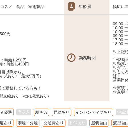
年齢層
・コスメ 食品 家電製品
幅広い
09:00～
10:00 〜
10:00 〜
500円
09:00 〜
17:00 〜
18:00 〜
※上記
勤務時間
1日3時
：時給1,250円
※勤務
時：時給1,450円
※ダブ
※もち
月目以降から、
ば！
ィブあり♪（最大5万円）
営業日
♪
☆実績1
0円で勤務している方も！
☆夏季
部支給あり（社内規定あり）
高収入
学生
者優遇
駅チカ
昇給あり
インセンティブあり
社保あり
度あり
喫煙・分煙
交通費あり
服装自由
髪型自