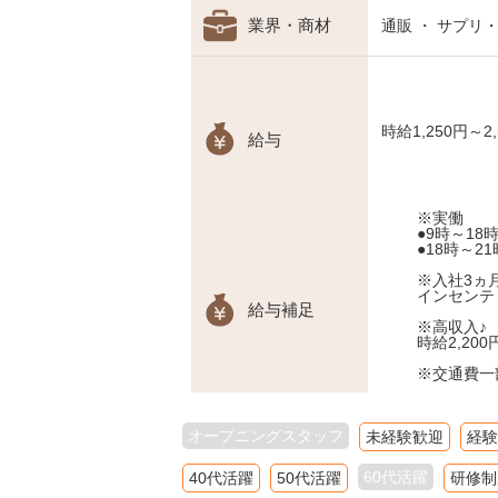
業界・商材
通販 ・ サプリ
時給1,250円～2,
給与
※実働
●9時～18時
●18時～21
※入社3ヵ
インセンテ
給与補足
※高収入
時給2,20
※交通費一
オープニングスタッフ
未経験歓迎
経験
60代活躍
40代活躍
50代活躍
研修制