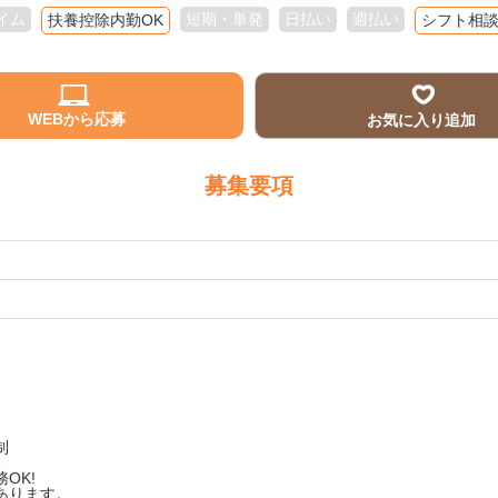
イム
短期・単発
日払い
週払い
扶養控除内勤OK
シフト相
WEBから応募
お気に入り追加
募集要項
制
OK!
あります。