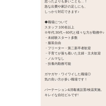
思ったよりも多いことも…！
急な出費や家計の足しにも、
しっかり対応できます♪
◆職場について
スタッフ:100名以上
※年代:30代～60代と様々な方が勤務中♪
・未経験スタート多数
・服装自由
・フリーター・第二新卒者歓迎
・子育てが落ち着いた主婦・主夫歓迎
・ノルマなし
・扶養内勤務可能
ガヤガヤ・ワイワイした職場◎
気の良い方が多い職場です！
パーテーション&消毒液設置/検温実施。
キレイな自社ビルです!