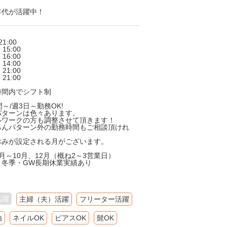
年代が活躍中！
21:00
 15:00
 16:00
 14:00
 21:00
 21:00
時間内でシフト制
間～/週3日～勤務OK!
パターンは色々あります。
ルワークの方も調整させて頂きます！
ろんパターン外の勤務時間もご相談頂けれ
休みが設定される月がございます。
月～10月、12月（概ね2～3営業日）
・冬季・GW長期休業実績あり
活躍
主婦（夫）活躍
フリーター活躍
由
ネイルOK
ピアスOK
髭OK