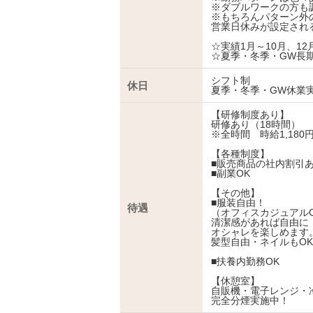
※ダブルワークの方も
※もちろんパターン外
営業日休みが設定され
☆実績1月～10月、12
☆夏季・冬季・GW長
シフト制
休日
夏季・冬季・GW休業
【研修制度あり】
研修あり（18時間）
※全時間 時給1,180
【各種制度】
■販売商品の社内割引あ
■副業OK
【その他】
■服装自由！
待遇
（オフィスカジュアルO
清潔感があれば自由に
オシャレを楽しめます
髪型自由・ネイルもO
■扶養内勤務OK
【休憩室】
自販機・電子レンジ・
完全分煙実施中！