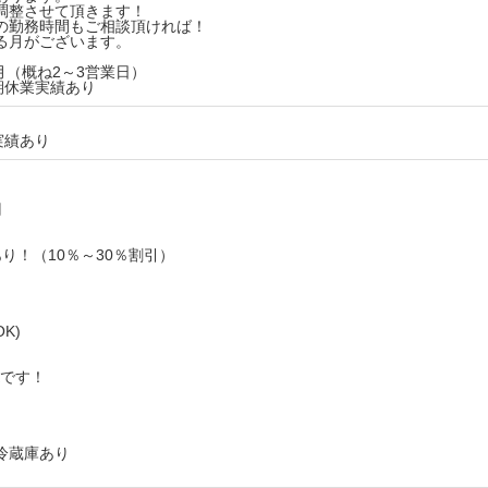
調整させて頂きます！
の勤務時間もご相談頂ければ！
る月がございます。
月（概ね2～3営業日）
期休業実績あり
実績あり
円
り！（10％～30％割引）
K)
。
Kです！
冷蔵庫あり