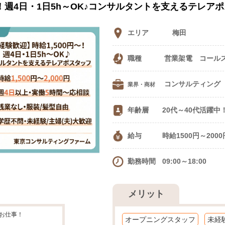
～！週4日・1日5h～OK♪コンサルタントを支えるテレア
エリア
梅田
職種
営業架電 コール
業界・商材
年齢層
20代～40代活躍中
給与
時給1500円～200
勤務時間
09:00～18:00
メリット
お仕事！
オープニングスタッフ
未経