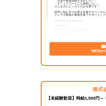
「営業や接客経験を活かしたい」
「オフィスワークにも挑戦したい」
そんな方にピッタリのお仕事です！
経営に悩む中小企業を支援するコンサル
テレアポ業務や事務作業でサポートして
＝＝＝＝＝＝＝＝＝＝
【POINT】
■ 未経験スタート大歓迎！
動画・画像中心のマニュアルを完備！
研修制度も充実しているため、
テレアポ未経験の方でも安心して始めら
■ 高時給1,500円スタート！
経験やスキルに応じて時給2,000円も可
頑張りはしっかり給与へ反映します。
WEBか
■ ノルマなし！
無料オンライン面談のご案内が中心。
数字だけではなく、日々の取り組みや
プロセスもしっかり評価します。
■ 働きやすい環境！
週4日・1日5時間から勤務OK！
残業はなく、土日祝休みなので
プライベートとの両立も安心です。
お子さんの急な体調不良や学校行事など
お休みも、LINE一本でご連絡いただけ
株式
■ キャリアアップも可能！
アルバイト・パートでもリーダーなどの
役職を目指せる環境です。
「もっと成長したい」という気持ちを全
【未経験歓迎】時給1,500円
＝＝＝＝＝＝＝＝＝＝