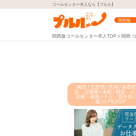
コールセンター求人なら【プルル】
関西版コールセンター求人TOP
関西 
梅田 / 北新地 / 天満 / 南森町
浜・淀屋橋 / 本町 / 難波・心
京橋・都島 / 十三・西中島 /
阪 の PICKUP