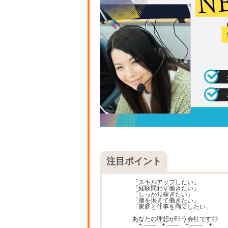
注目ポイント
「スキルアップしたい」
「経験問わず働きたい」
「しっかり稼ぎたい」
「腰を据えて働きたい」
「家庭と仕事を両立したい」
あなたの理想が叶う会社です◎
゜+.――゜+.――゜+.――゜+.