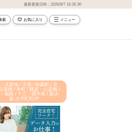
最新更新日時：2026/8/7 16:35:30
検索
お気に入り
メニュー
/ 北新地 / 天満 / 南森町 / 北
屋橋 / 本町 / 難波・心斎橋 /
・都島 / 十三・西中島 / 新大
阪 の PICKUP