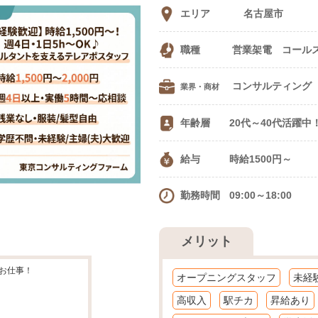
エリア
名古屋市
職種
営業架電 コール
業界・商材
年齢層
20代～40代活躍中
給与
時給1500円～
勤務時間
09:00～18:00
メリット
お仕事！
オープニングスタッフ
未経
高収入
駅チカ
昇給あり