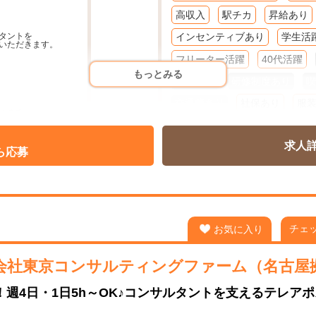
高収入
駅チカ
昇給あり
タントを
インセンティブあり
学生活
いただきます。
フリーター活躍
40代活躍
もっとみる
60代活躍
研修制度あり
喫
交通費あり
社保あり
服
れます。
ネイルOK
ピアスOK
髭O
能！
求人
週２～３
週４
フルタイ
ら応募
短期・単発
日払い
週払い
チェ
お気に入り
の
ます。
会社東京コンサルティングファーム（名古屋
力で応援します。
～！週4日・1日5h～OK♪コンサルタントを支えるテレア