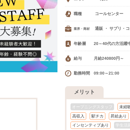
職種
コールセンター
通販 ・ サ
業界・商材
年齢層
20～40代の方活躍
給与
月給240800円～
勤務時間
09:00～21:00
メリット
オープニングスタッフ
未経
高収入
駅チカ
昇給あり
インセンティブあり
学生活