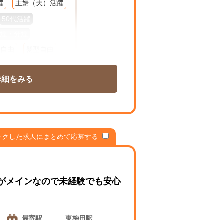
躍
主婦（夫）活躍
50代活躍
煙・分煙
装自由
髪型自由
K
在宅
週１～
詳細をみる
ム
扶養控除内勤OK
シフト相談可
ックした求人にまとめて応募する
りがメインなので未経験でも安心
最寄駅
東梅田駅