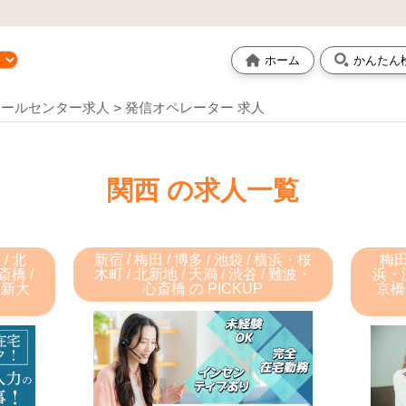
ホーム
かんたん
コールセンター求人
発信オペレーター 求人
関西 の求人一覧
 / 北
新宿 / 梅田 / 博多 / 池袋 / 横浜・桜
梅田 
斎橋 /
木町 / 北新地 / 天満 / 渋谷 / 難波・
浜・淀
 新大
心斎橋 の PICKUP
京橋