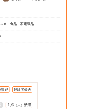
プリ・コスメ 食品 家電製品
中
験歓迎
経験者優遇
躍
主婦（夫）活躍