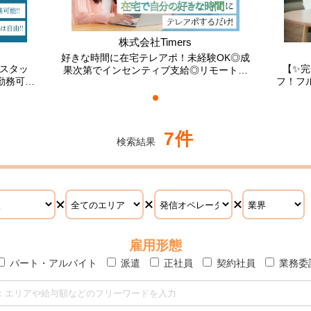
株式会社Timers
好きな時間に在宅テレアポ！未経験OK◎成
スタッ
【✨完
果次第でインセンティブ支給◎リモートワ
勤務可能
フ！フ
ークでお探しの方必見
7件
検索結果
雇用形態
パート・アルバイト
派遣
正社員
契約社員
業務委