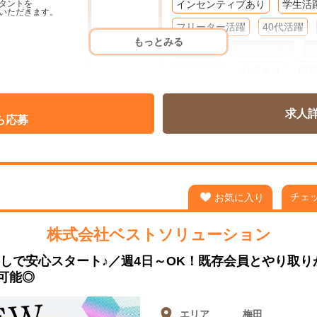
タントを
インセンティブあり
学生活
いただきます。
フリーター活躍
40代活躍
もっとみる
60代活躍
研修制度あり
喫
交通費あり
社保あり
服
れます。
ネイルOK
ピアスOK
髭O
能！
求人
週２～３
週４
フルタイ
ら応募
短期・単発
日払い
週払い
チェ
お気に入り
の
ます。
株式会社ベストソリューション
力で応援します。
しで安心スタート♪／週4日～OK！既存会員とやり取
も可能◎
エリア
梅田