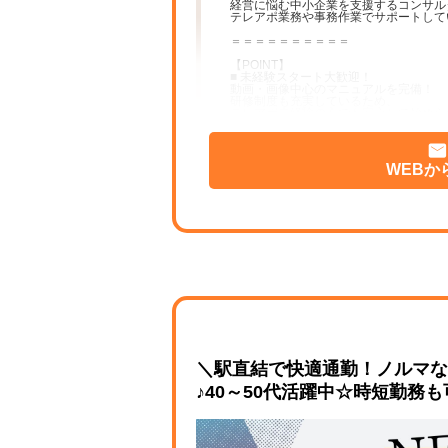
経営に悩む中小企業を支援するコンサル
テレアポ業務や事務作業でサポートして
＝＝＝＝＝＝＝＝＝＝
【POINT】
■ 未経験スタート大歓迎！
動画・画像中心のマニュアルを完備！
研修制度も充実しているため、
テレアポ未経験の方でも安心して始めら
■ 高時給1,500円スタート！
経験やスキルに応じて時給2,000円も可
頑張りはしっかり給与へ反映します。
WEBか
■ ノルマなし！
無料オンライン面談のご案内が中心。
数字だけではなく、日々の取り組みや
プロセスもしっかり評価します。
■ 働きやすい環境！
週4日・1日5時間から勤務OK！
残業はなく、土日祝休みなので
プライベートとの両立も安心です。
お子さんの急な体調不良や学校行事など
お休みも、LINE一本でご連絡いただけ
■ キャリアアップも可能！
アルバイト・パートでもリーダーなどの
役職を目指せる環境です。
「もっと成長したい」という気持ちを全
＼駅直結で快適通勤！ノルマな
♪40～50代活躍中☆時短勤務
＝＝＝＝＝＝＝＝＝＝