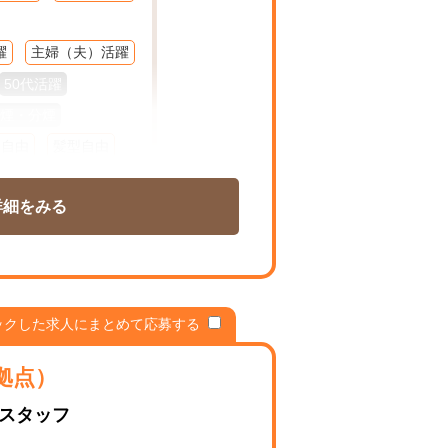
躍
主婦（夫）活躍
50代活躍
煙・分煙
装自由
髪型自由
K
在宅
週１～
詳細をみる
ム
扶養控除内勤OK
シフト相談可
ックした求人にまとめて応募する
拠点）
ポスタッフ