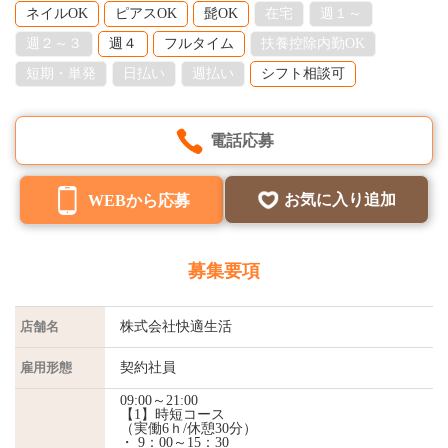
ネイルOK
ピアスOK
髭OK
在宅
週１～
週２～３
週４
フルタイム
扶養控除内勤OK
短期・単発
日払い
週払い
シフト相談可
電話応募
お気に入り追加
WEBから応募
募集要項
店舗名
株式会社快適生活
雇用形態
契約社員
09:00～21:00
【1】時短コース
（実働6ｈ/休憩30分）
・ 9：00～15：30