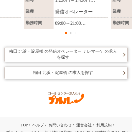
1,250円～1,450円
業種
業種
発信オペレーター
◇◆◇◆
《給与例》
勤務時間
勤務時間
09:00～21:00
◇９～18時 時給1250
円＋インセンティブ
◇◆◇◆
週2日以上、週9時間～1
OK◎
◇18～21時 時給1450
9.5時間で勤務可能！
よく稼げ
円＋インセンティブ
梅田 北浜・淀屋橋 の発信オペレーター テレマーケ の求人
を探す
RO！
始業時間は9時～、10時
◆インセンティブあり
ワークの
～、
梅田 北浜・淀屋橋 の求人を探す
◇◆◇◆
入社後3か月目から支給
18時～から選べます。
（売上目標達成率によ
※その他の始業時間に
り最大月3万円）
◇◆◇◆
ついては
※随時、インセンティ
ご相談に応じます。
～
ブキャンペーンあり
K
◇基本的には残業なし♪
れるフリ
◆残業手当あり
TOP
ヘルプ
お問い合わせ
運営会社
利用規約
フト制
◇お客様対応の都合