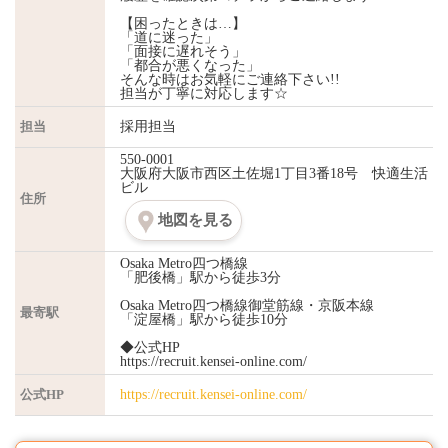
【困ったときは…】
「道に迷った」
「面接に遅れそう」
「都合が悪くなった」
そんな時はお気軽にご連絡下さい!!
担当が丁寧に対応します☆
担当
採用担当
550-0001
大阪府大阪市西区土佐堀1丁目3番18号 快適生活
ビル
住所
地図を見る
Osaka Metro四つ橋線
「肥後橋」駅から徒歩3分
Osaka Metro四つ橋線御堂筋線・京阪本線
最寄駅
「淀屋橋」駅から徒歩10分
◆公式HP
https://recruit.kensei-online.com/
公式HP
https://recruit.kensei-online.com/