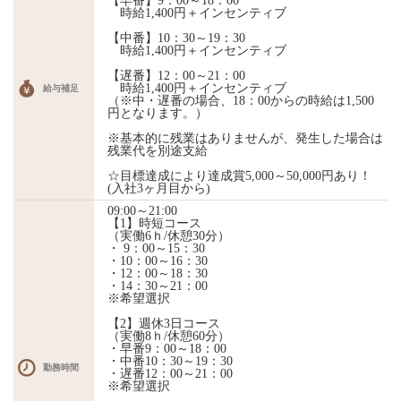
【早番】9：00～18：00
時給1,400円＋インセンティブ
【中番】10：30～19：30
時給1,400円＋インセンティブ
【遅番】12：00～21：00
時給1,400円＋インセンティブ
給与補足
（※中・遅番の場合、18：00からの時給は1,500
円となります。）
※基本的に残業はありませんが、発生した場合は
残業代を別途支給
☆目標達成により達成賞5,000～50,000円あり！
(入社3ヶ月目から)
09:00～21:00
【1】時短コース
（実働6ｈ/休憩30分）
・ 9：00～15：30
・10：00～16：30
・12：00～18：30
・14：30～21：00
※希望選択
【2】週休3日コース
（実働8ｈ/休憩60分）
・早番9：00～18：00
・中番10：30～19：30
勤務時間
・遅番12：00～21：00
※希望選択