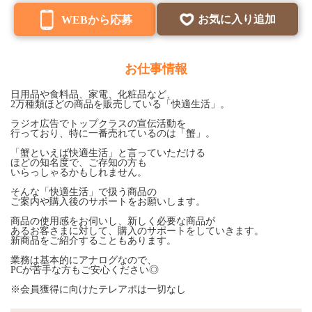
お気に入り追加
WEBから応募
お仕事情報
日用品や食料品、家電、化粧品など、
2万種類ほどの商品を販売している「快適生活」。
ラジオ広告でトップクラスの宣伝活動を
行っており、特に一番売れているのは「蟹」。
「蟹といえば快適生活」と言っていただける
ほどの知名度で、ご存知の方も
いらっしゃるかもしれません。
そんな「快適生活」で扱う商品の
ご案内や購入後のサポートをお願いします。
商品の使用感をお伺いし、新しく必要な商品が
あるお客さまに対して、購入のサポートをしていきます。
新商品をご紹介することもあります。
業務は基本的にアナログなので、
PCが苦手な方もご安心ください◎
※会員獲得に向けたテレアポは一切なし