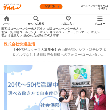
コールセンター業界NO.1
を目指す
ホーム
かんたん検索
お気に入り
メニュー
関西版コールセンター求人TOP
大阪コールセンター求人
北浜・淀屋橋コールセンター求人
発信オペレーター , テレマーケ 求人
契約社員求人
株式会社快適生活求人情報
update: 2026/6/29
株式会社快適生活
【◆NEWスタッフ大募集◆】自由度が高いシフト◎テレアポ
＆ノルマなし！通信販売会員様へのフォロー/コール♪食いし
ん坊のあなた！美意識高めのあなたにピッタリ！お客様を笑
顔にするお仕事です！