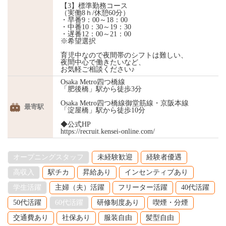
【3】標準勤務コース
（実働8ｈ/休憩60分）
・早番9：00～18：00
・中番10：30～19：30
・遅番12：00～21：00
※希望選択
育児中なので夜間帯のシフトは難しい、
夜間中心で働きたいなど、
お気軽ご相談ください♪
Osaka Metro四つ橋線
「肥後橋」駅から徒歩3分
Osaka Metro四つ橋線御堂筋線・京阪本線
最寄駅
「淀屋橋」駅から徒歩10分
◆公式HP
https://recruit.kensei-online.com/
オープニングスタッフ
未経験歓迎
経験者優遇
高収入
駅チカ
昇給あり
インセンティブあり
学生活躍
主婦（夫）活躍
フリーター活躍
40代活躍
50代活躍
60代活躍
研修制度あり
喫煙・分煙
交通費あり
社保あり
服装自由
髪型自由