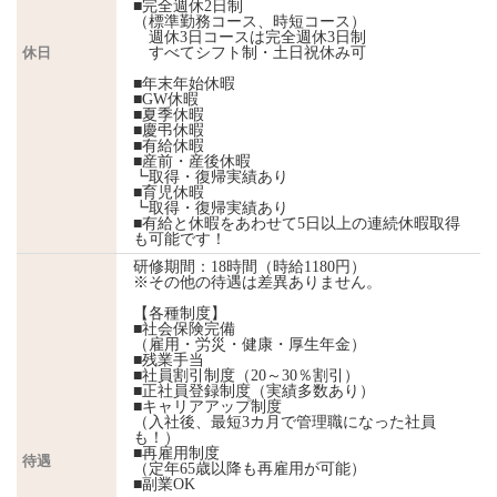
■完全週休2日制
（標準勤務コース、時短コース）
週休3日コースは完全週休3日制
休日
すべてシフト制・土日祝休み可
■年末年始休暇
■GW休暇
■夏季休暇
■慶弔休暇
■有給休暇
■産前・産後休暇
┗取得・復帰実績あり
■育児休暇
┗取得・復帰実績あり
■有給と休暇をあわせて5日以上の連続休暇取得
も可能です！
研修期間：18時間（時給1180円）
※その他の待遇は差異ありません。
【各種制度】
■社会保険完備
（雇用・労災・健康・厚生年金）
■残業手当
■社員割引制度（20～30％割引）
■正社員登録制度（実績多数あり）
■キャリアアップ制度
（入社後、最短3カ月で管理職になった社員
も！）
■再雇用制度
待遇
（定年65歳以降も再雇用が可能）
■副業OK