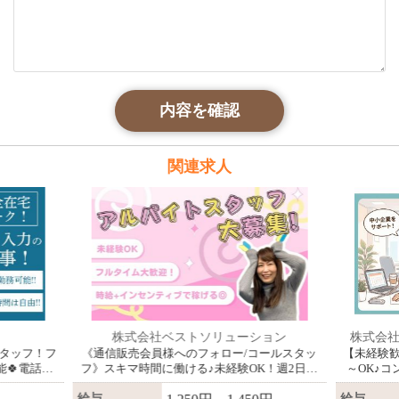
内容を確認
関連求人
株式会社ベストソリューション
株式会
タッフ！フ
《通信販売会員様へのフォロー/コールスタッ
【未経験歓
🍀電話業
フ》スキマ時間に働ける♪未経験OK！週2日～
～OK♪
OK◎駅直結で快適通勤！＼初めてでも安心ス
給与
給与
タート／